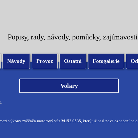
Popisy, rady, návody, pomůcky, zajímavosti
Návody
Provoz
Ostatní
Fotogalerie
Od
Volary
k
e mezi výkony zvěčněn motorový vůz
M152.0535
, který již nesl nové označení na d