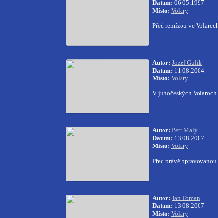
Datum:
06.05.1997
Místo:
Volary
Před remízou ve Volare
Autor:
Jozef Gulík
Datum:
11.08.2004
Místo:
Volary
V juhočeských Volaroch
Autor:
Petr Malý
Datum:
13.08.2007
Místo:
Volary
Před právě opravovanou 
Autor:
Jan Toman
Datum:
13.08.2007
Místo:
Volary