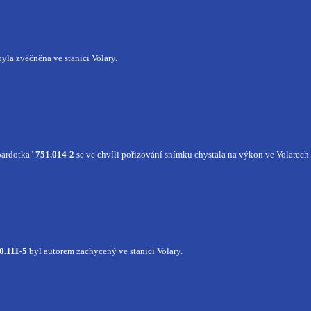
byla zvěčněna ve stanici Volary.
bardotka"
751.014-2
se ve chvíli pořizování snímku chystala na výkon ve Volarech.
0.111-5
byl autorem zachycený ve stanici Volary.