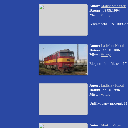
Autor:
Marek Štěpánek
Datum:
18.08.1994
Místo:
Volary
"Zamračená"
751.009-2
Autor:
Ladislav Kroul
Datum:
27.10.1996
Místo:
Volary
Elegantní unifikovaná "
Autor:
Ladislav Kroul
Datum:
27.10.1996
Místo:
Volary
Unifikovaný motorák
81
Autor:
Martin Varga