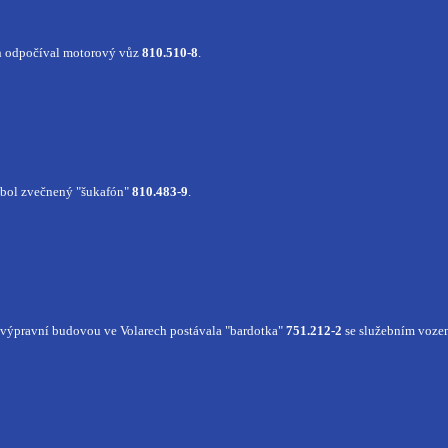
ch odpočíval motorový vůz
810.510-8
.
 bol zvečnený "šukafón"
810.483-9
.
výpravní budovou ve Volarech postávala "bardotka"
751.212-2
se služebním voze