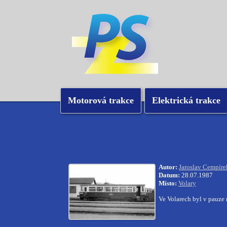
Motorová trakce
Elektrická trakce
Autor:
Jaroslav Cempíre
Datum:
28.07.1987
Místo:
Volary
Ve Volarech byl v pauz