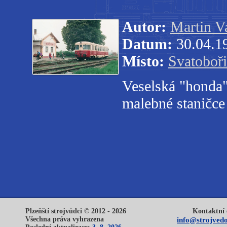
Autor:
Martin V
Datum:
30.04.1
Místo:
Svatoboř
Veselská "honda
malebné staničce
Plzeňští strojvůdci © 2012 - 2026
Kontaktní 
Všechna práva vyhrazena
info@strojvedo