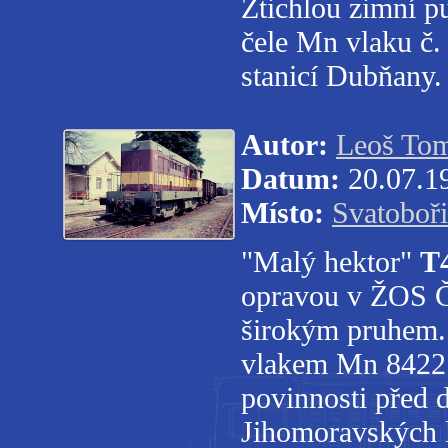
Ztichlou zimní pu
čele Mn vlaku č.
stanicí Dubňany
Autor:
Leoš To
Datum:
20.07.1
Místo:
Svatoboř
"Malý hektor"
T
opravou v ŽOS Če
širokým pruhem. 
vlakem Mn 84221 
povinnosti před 
Jihomoravských l