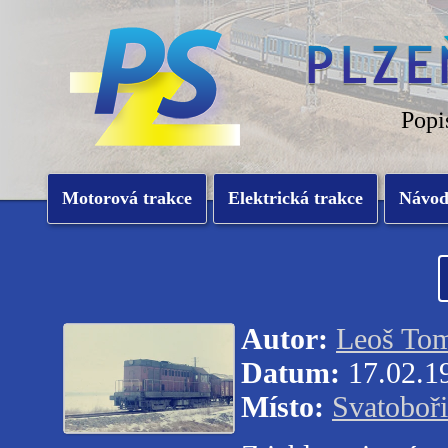
Popi
Motorová trakce
Elektrická trakce
Návo
Autor:
Leoš To
Datum:
17.02.1
Místo:
Svatoboř