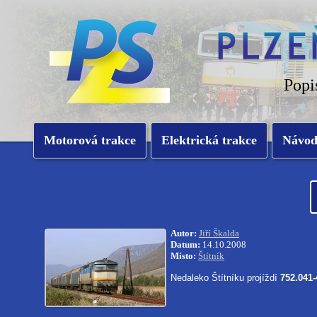
Popi
Motorová trakce
Elektrická trakce
Návo
Autor:
Jiří Škalda
Datum:
14.10.2008
Místo:
Štítník
Nedaleko Štítníku projíždí
752.041-