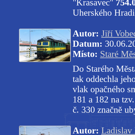
"Krasavec"
754.
Uherského Hradi
Autor:
Jiří Vobe
Datum:
30.06.2
Místo:
Staré Mě
Do Starého Města 
tak oddechla jeh
vlak opačného sm
181 a 182 na tzv.
č. 330 značně ub
Autor:
Ladislav