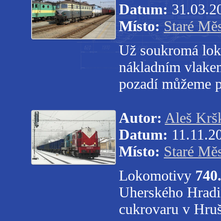
Datum:
31.03.2
Místo:
Staré Mě
Už soukromá lo
nákladním vlakem
pozadí můžeme p
Autor:
Aleš Krš
Datum:
11.11.2
Místo:
Staré Mě
Lokomotivy
740
Uherského Hradiš
cukrovaru v Hru