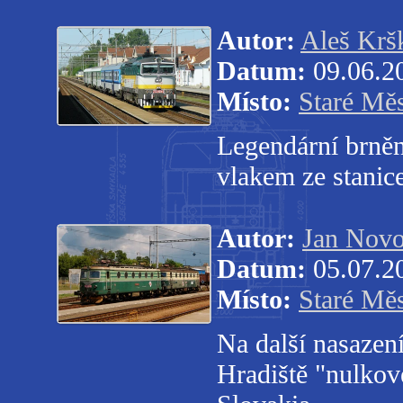
Autor:
Aleš Krš
Datum:
09.06.2
Místo:
Staré Mě
Legendární brně
vlakem ze stanic
Autor:
Jan Novo
Datum:
05.07.2
Místo:
Staré Mě
Na další nasazen
Hradiště "nulko