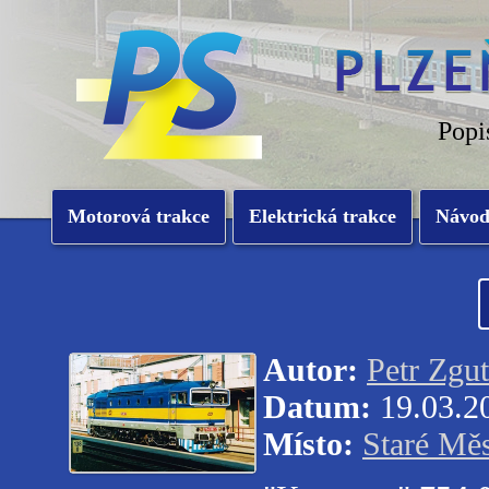
Popi
Motorová trakce
Elektrická trakce
Návo
Autor:
Petr Zgut
Datum:
19.03.2
Místo:
Staré Mě