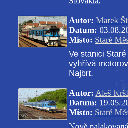
Slovakia.
Autor:
Marek Št
Datum:
03.08.2
Místo:
Staré Mě
Ve stanici Star
vyhřívá motoro
Najbrt.
Autor:
Aleš Krš
Datum:
19.05.2
Místo:
Staré Mě
Nově nalakovaná