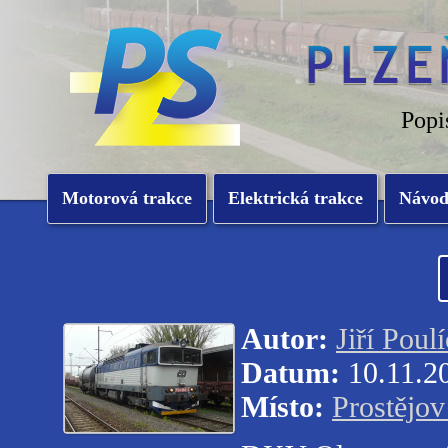
Popi
Motorová trakce
Elektrická trakce
Návo
Autor:
Jiří Poul
Datum:
10.11.2
Místo:
Prostějov