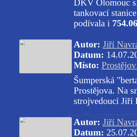
DKV Olomouc si 
tankovací stanic
podívala i
754.0
Autor:
Jiří Navrá
Datum:
14.07.2
Místo:
Prostějov
Šumperská "bert
Prostějova. Na s
strojvedoucí Jiří
Autor:
Jiří Navrá
Datum:
25.07.2