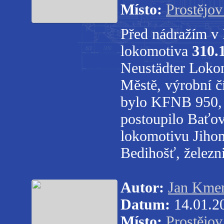
Místo:
Prostějov
Před nádražím v 
lokomotiva
310.
Neustädter Loko
Městě,
výrobní č
bylo
KFNB
950,
postoupilo Baťo
lokomotivu Jiho
Bedihošť,
železn
Autor:
Jan Kme
Datum:
14.01.2
Místo:
Prostějov