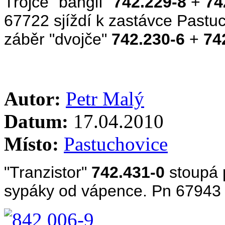
Trojce "banglí"
742.229-8
+
74
67722
sjíždí k zastávce Past
záběr "dvojče"
742.230-6
+
74
Autor:
Petr Malý
Datum:
17.04.2010
Místo:
Pastuchovice
"Tranzistor"
742.431-0
stoupá 
sypáky od vápence. Pn 67943 