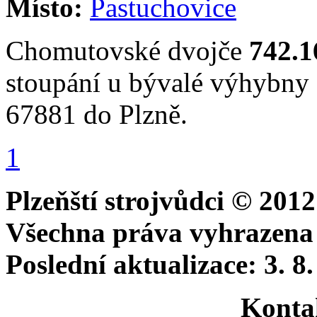
Místo:
Pastuchovice
Chomutovské dvojče
742.1
stoupání u bývalé výhybny 
67881 do Plzně.
1
Plzeňští strojvůdci © 2012
Všechna práva vyhrazena
Poslední aktualizace:
3. 8
Kontak