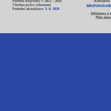
Plzeňští strojvůdci © 2012 - 2026
Kontaktní 
Všechna práva vyhrazena
info@strojvedo
Poslední aktualizace:
3. 8. 2026
Informace o 
Plán aktua