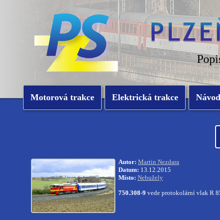
Popi
Motorová trakce
Elektrická trakce
Návo
Autor:
Martin Nezdara
Datum:
13.12.2015
Místo:
Nebužely
750.308-9
vede protokolární vlak R 