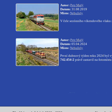
Autor:
Petr Malý
Datum:
31.08.2019
Místo:
Nebužely
V čele sezónního víkendového vlaku
Autor:
Petr Malý
Datum:
05.04.2024
Místo:
Nebužely
První dubnový týden roku 2024 byl vy
742.454-2
právě zastavil na fotomístu