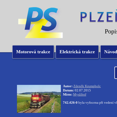
Popi
Motorová trakce
Elektrická trakce
Návo
Autor:
Zdeněk Krumpholc
Datum:
02.07.2015
Místo:
Mysliboř
742.426-0
byla vyfocena při vedení v