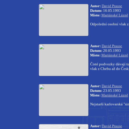
Autor:
David Prause
Datum:
16.05.1993
Místo:
Mariánské Lázně
Odpolední osobní vlak z 
Autor:
David Prause
Datum:
20.05.1993
Místo:
Mariánské Lázně
Čisté podvozky dávají tuš
vlak z Chebu až do Čes
Autor:
David Prause
Datum:
23.05.1993
Místo:
Mariánské Lázně
Nejstarší karlovarská "s
Autor:
David Prause