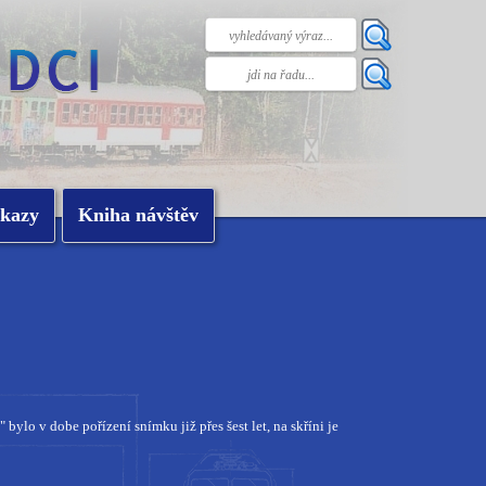
kazy
Kniha návštěv
lo v dobe pořízení snímku již přes šest let, na skříni je