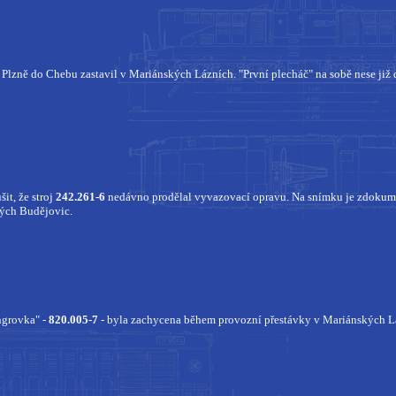
Plzně do Chebu zastavil v Mariánských Lázních. "První plecháč" na sobě nese již 
it, že stroj
242.261-6
nedávno prodělal vyvazovací opravu. Na snímku je zdokum
kých Budějovic.
ingrovka" -
820.005-7
- byla zachycena během provozní přestávky v Mariánských L