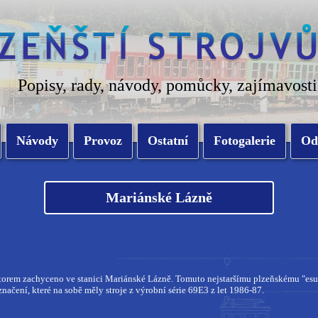
Popisy, rady, návody, pomůcky, zajímavosti
Návody
Provoz
Ostatní
Fotogalerie
Od
Mariánské Lázně
orem zachyceno ve stanici Mariánské Lázně. Tomuto nejstaršímu plzeňskému "esu" by
značení, které na sobě měly stroje z výrobní série 69E3 z let 1986-87.