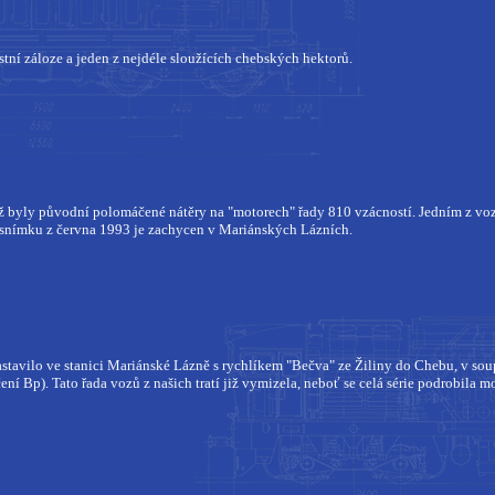
ístní záloze a jeden z nejdéle sloužících chebských hektorů.
ž byly původní polomáčené nátěry na "motorech" řady 810 vzácností. Jedním z vozů,
 snímku z června 1993 je zachycen v Mariánských Lázních.
stavilo ve stanici Mariánské Lázně s rychlíkem "Bečva" ze Žiliny do Chebu, v sou
ní Bp). Tato řada vozů z našich tratí již vymizela, neboť se celá série podrobila 