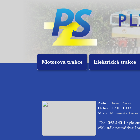
Motorová trakce
Elektrická trakce
Autor:
David Prause
Datum:
12.05.1993
Místo:
Mariánské Lázně
"Eso"
363.043-1
bylo aut
však stále patrné dvojí o