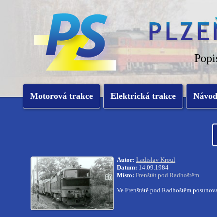
Popi
Motorová trakce
Elektrická trakce
Návo
Autor:
Ladislav Kroul
Datum:
14.09.1984
Místo:
Frenštát pod Radhoštěm
Ve Frenštátě pod Radhoštěm posunova