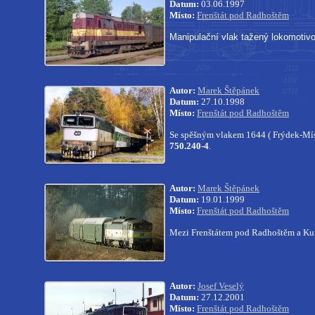
Datum:
03.06.1997
Místo:
Frenštát pod Radhoštěm
Manipulační vlak tažený lokomotiv
Autor:
Marek Štěpánek
Datum:
27.10.1998
Místo:
Frenštát pod Radhoštěm
Se spěšným vlakem 1644 ( Frýdek-Mís
750.240-4
.
Autor:
Marek Štěpánek
Datum:
19.01.1999
Místo:
Frenštát pod Radhoštěm
Mezi Frenštátem pod Radhoštěm a Kun
Autor:
Josef Veselý
Datum:
27.12.2001
Místo:
Frenštát pod Radhoštěm