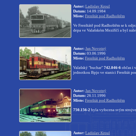
Autor:
Ladislav Kroul
Datum:
14.09.1984
Místo:
Frenštát pod Radhoštěm
Ve Frenštátě pod Radhoštěm se k odje
depa ve Valašském Meziříčí a byl nále
Autor:
Jan Novotný
Datum:
03.06.1996
Místo:
Frenštát pod Radhoštěm
Valašský "buchar"
742.046-6
občas i 
jednotkou Bpjo ve stanici Frenštát p
Autor:
Jan Novotný
Datum:
26.11.1996
Místo:
Frenštát pod Radhoštěm
750.156-2
byla vyfocena svým strojve
Autor:
Ladislav Kroul