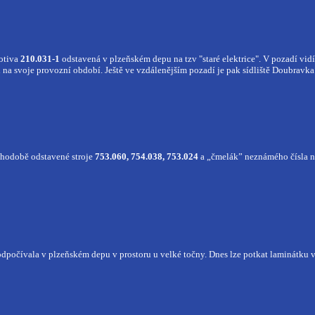
otiva
210.031-1
odstavená v plzeňském depu na tzv "staré elektrice". V pozadí vid
na svoje provozní období. Ještě ve vzdálenějším pozadí je pak sídliště Doubravka
hodobě odstavené stroje
753.060, 754.038, 753.024
a „čmelák” neznámého čísla n
odpočívala v plzeňském depu v prostoru u velké točny. Dnes lze potkat laminátku 