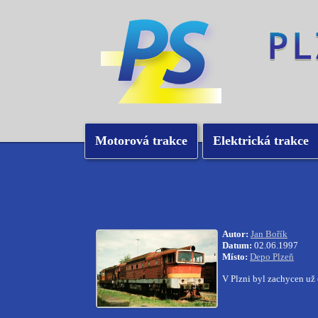
Motorová trakce
Elektrická trakce
Autor:
Jan Bořík
Datum:
02.06.1997
Místo:
Depo Plzeň
V Plzni byl zachycen už 