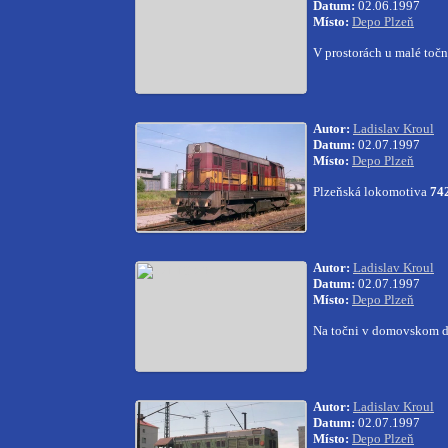
Datum:
02.06.1997
Místo:
Depo Plzeň
V prostorách u malé toč
Autor:
Ladislav Kroul
Datum:
02.07.1997
Místo:
Depo Plzeň
Plzeňská lokomotiva
74
Autor:
Ladislav Kroul
Datum:
02.07.1997
Místo:
Depo Plzeň
Na točni v domovskom d
Autor:
Ladislav Kroul
Datum:
02.07.1997
Místo:
Depo Plzeň