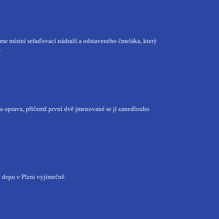
íme místní seřaďovací nádraží a odstaveného čmeláka, který
.
a opravu, přičemž první dvě jmenované se jí zanedlouho
v depu v Plzni vyjímečně.