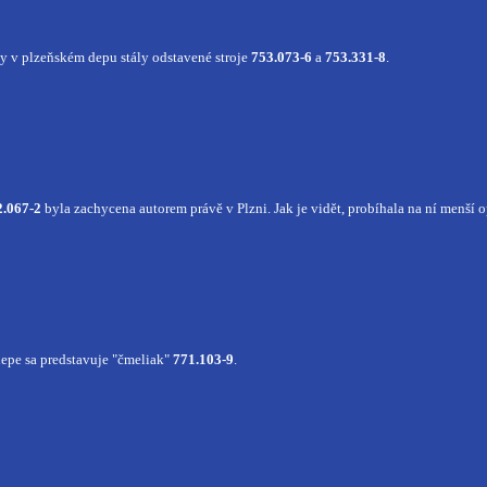
ny v plzeňském depu stály odstavené stroje
753.073-6
a
753.331-8
.
2.067-2
byla zachycena autorem právě v Plzni. Jak je vidět, probíhala na ní menší o
epe sa predstavuje "čmeliak"
771.103-9
.