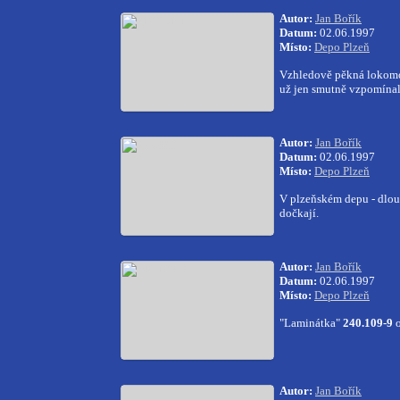
Autor:
Jan Bořík
Datum:
02.06.1997
Místo:
Depo Plzeň
Vzhledově pěkná lokom
už jen smutně vzpomínal 
Autor:
Jan Bořík
Datum:
02.06.1997
Místo:
Depo Plzeň
V plzeňském depu - dlou
dočkají.
Autor:
Jan Bořík
Datum:
02.06.1997
Místo:
Depo Plzeň
"Laminátka"
240.109-9
Autor:
Jan Bořík