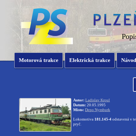
Popi
Motorová trakce
Elektrická trakce
Návo
Autor:
Ladislav Kroul
Datum:
20.05.1995
Místo:
Depo Nymburk
Lokomotiva
181.145-4
odstavená v te
pryč.