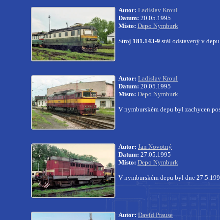
Autor:
Ladislav Kroul
Datum:
20.05.1995
Místo:
Depo Nymburk
Stroj
181.143-9
stál odstavený v dep
Autor:
Ladislav Kroul
Datum:
20.05.1995
Místo:
Depo Nymburk
V nymburském depu byl zachycen pos
Autor:
Jan Novotný
Datum:
27.05.1995
Místo:
Depo Nymburk
V nymburském depu byl dne 27.5.199
Autor:
David Prause