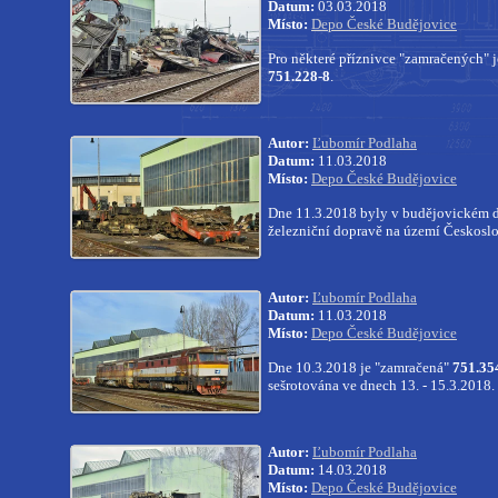
Datum:
03.03.2018
Místo:
Depo České Budějovice
Pro některé příznivce "zamračených" j
751.228-8
.
Autor:
Ľubomír Podlaha
Datum:
11.03.2018
Místo:
Depo České Budějovice
Dne 11.3.2018 byly v budějovickém d
železniční dopravě na území Českosl
Autor:
Ľubomír Podlaha
Datum:
11.03.2018
Místo:
Depo České Budějovice
Dne 10.3.2018 je "zamračená"
751.35
sešrotována ve dnech 13. - 15.3.2018.
Autor:
Ľubomír Podlaha
Datum:
14.03.2018
Místo:
Depo České Budějovice