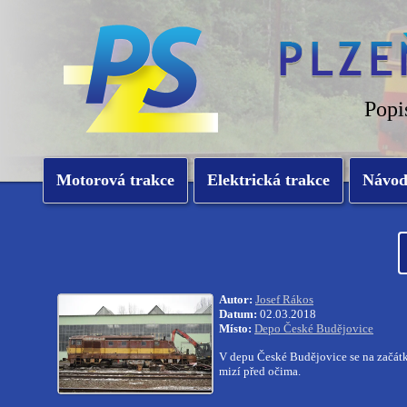
Popi
Motorová trakce
Elektrická trakce
Návo
Autor:
Josef Rákos
Datum:
02.03.2018
Místo:
Depo České Budějovice
V depu České Budějovice se na začát
mizí před očima.