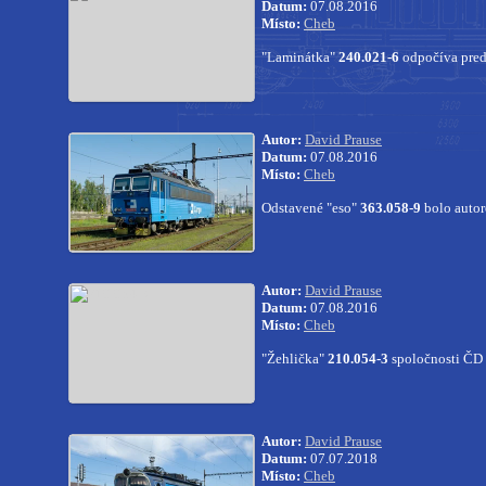
Datum:
07.08.2016
Místo:
Cheb
"Laminátka"
240.021-6
odpočíva pre
Autor:
David Prause
Datum:
07.08.2016
Místo:
Cheb
Odstavené "eso"
363.058-9
bolo auto
Autor:
David Prause
Datum:
07.08.2016
Místo:
Cheb
"Žehlička"
210.054-3
spoločnosti ČD 
Autor:
David Prause
Datum:
07.07.2018
Místo:
Cheb