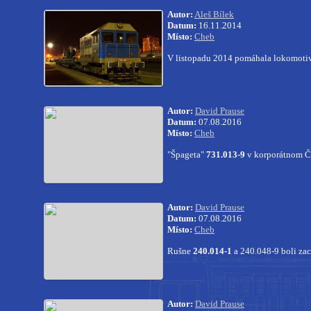
Autor:
Aleš Bílek
Datum:
16.11.2014
Místo:
Cheb
V listopadu 2014 pomáhala lokomoti
Autor:
David Prause
Datum:
07.08.2016
Místo:
Cheb
"Špageta"
731.013-9
v korporátnom ČD
Autor:
David Prause
Datum:
07.08.2016
Místo:
Cheb
Rušne
240.014-1
a 240.048-9 boli za
Autor:
David Prause