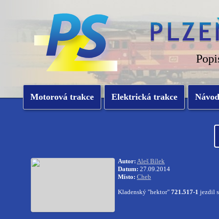
Popi
Motorová trakce
Elektrická trakce
Návo
Autor:
Aleš Bílek
Datum:
27.09.2014
Místo:
Cheb
Kladenský "hektor"
721.517-1
jezdil 