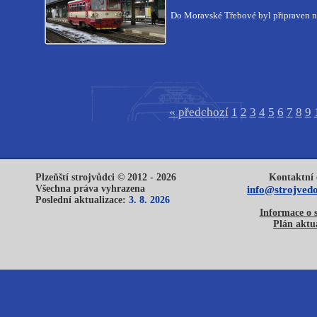
Do Moravské Třebové byl připraven n
« předchozí
1
2
3
4
5
6
7
8
9
Plzeňští strojvůdci © 2012 - 2026
Kontaktní 
Všechna práva vyhrazena
info@strojvedo
Poslední aktualizace:
3. 8. 2026
Informace o 
Plán aktua