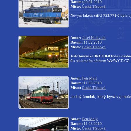
Datum:
20.01.2010
Místo:
Česká Třebová
Novým lakem zářící
753.771-5
byla v
Autor:
Josef Kulaviak
Datum:
11.02.2010
Místo:
Česká Třebová
Ještě brněnská
363.110-8
byla s osobn
9
s reklamním nátěrem WWW.CD.CZ.
Autor:
Petr Malý
Datum:
11.03.2010
Místo:
Česká Třebová
Jediný čmelák, který bývá vyjímeč
Autor:
Petr Malý
Datum:
11.03.2010
Místo:
Česká Třebová