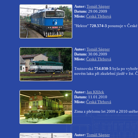
Autor:
Tomáš Ságner
Datum:
29.06.2009
Místo:
Česká Třebová
"Hektor"
720.574-3
posunuje v České 
Autor:
Tomáš Ságner
Datum:
30.06.2009
Místo:
Česká Třebová
Trutnovská
754.030-5
byla po vyhoře
novém laku při zkušební jízdě v žst. 
Autor:
Jan Křížek
Datum:
11.01.2010
Místo:
Česká Třebová
Zima z přelomu let 2009 a 2010 sněhem
Autor:
Tomáš Ságner