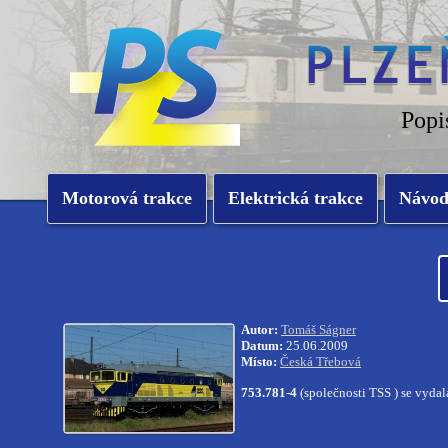
Popi
Motorová trakce
Elektrická trakce
Návo
Autor:
Tomáš Ságner
Datum:
25.06.2009
Místo:
Česká Třebová
753.781-4
(společnosti TSS ) se vydal