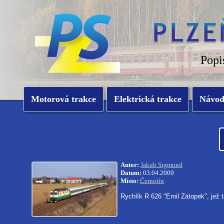
Popi
Motorová trakce
Elektrická trakce
Návo
Autor:
Jakub Sigmund
Datum:
03.04.2009
Místo:
Černotín
Rychlík R 626 "Emil Zátopek", jež 