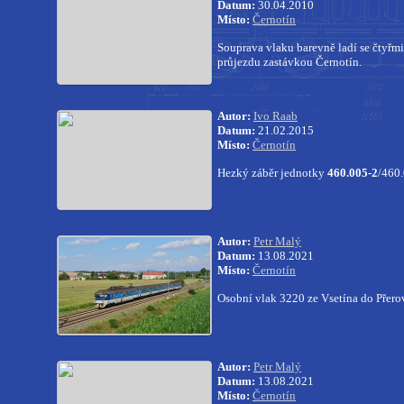
Datum:
30.04.2010
Místo:
Černotín
Souprava vlaku barevně ladí se čtyřm
průjezdu zastávkou Černotín.
Autor:
Ivo Raab
Datum:
21.02.2015
Místo:
Černotín
Hezký záběr jednotky
460.005-2
/460.
Autor:
Petr Malý
Datum:
13.08.2021
Místo:
Černotín
Osobní vlak 3220 ze Vsetína do Přero
Autor:
Petr Malý
Datum:
13.08.2021
Místo:
Černotín