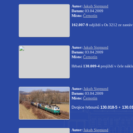
Autor:
Jakub Sigmund
Datum:
03.04.2009
Místo:
Černotín
162.007-9
odjíždí s Os 3212 ze zastáv
Autor:
Jakub Sigmund
Datum:
03.04.2009
Místo:
Černotín
Hrbatá
130.009-4
projíždí v čele nákl
Autor:
Jakub Sigmund
Datum:
03.04.2009
Místo:
Černotín
Dvojice hrbounů
130.018-5
+
130.0
Autor:
Jakub Sigmund