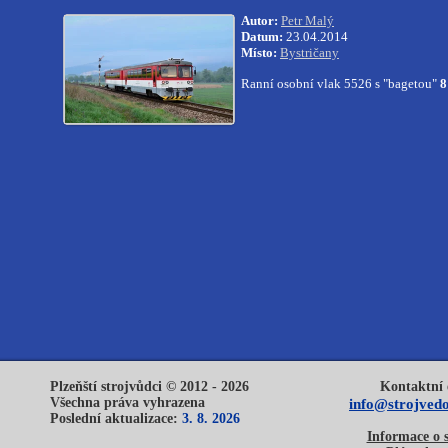
Autor:
Petr Malý
Datum:
23.04.2014
Místo:
Bystričany
Ranní osobní vlak 5526 s "bagetou"
8
Plzeňští strojvůdci © 2012 - 2026
Kontaktní 
Všechna práva vyhrazena
info@strojvedo
Poslední aktualizace:
3. 8. 2026
Informace o 