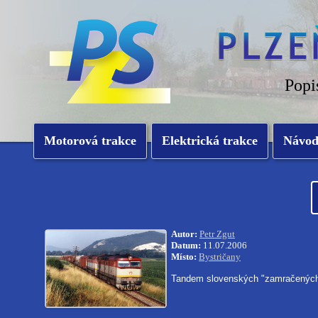
Popi
Motorová trakce
Elektrická trakce
Návo
Autor:
Petr Zgut
Datum:
11.07.2006
Místo:
Bystričany
Tandem slovenských "zamračenýc