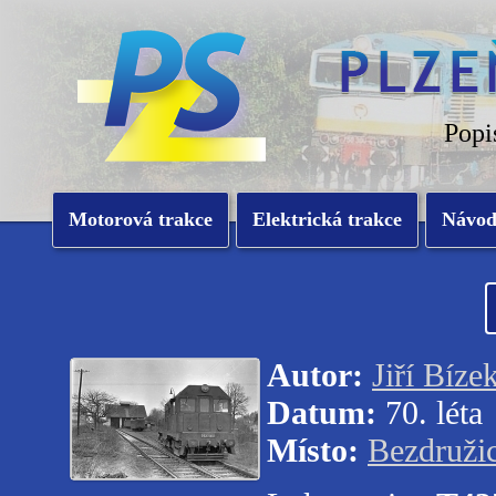
Popi
Motorová trakce
Elektrická trakce
Návo
Autor:
Jiří Bíze
Datum:
70. léta
Místo:
Bezdruži