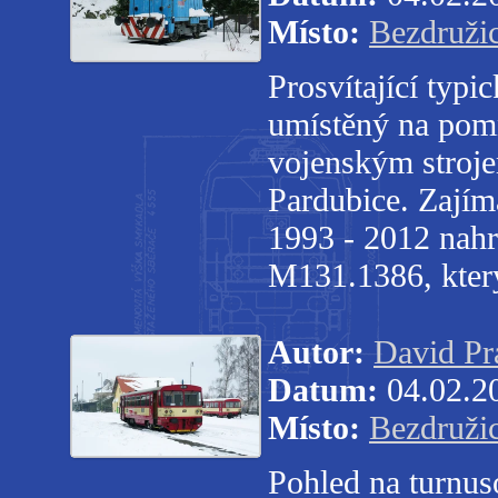
Místo:
Bezdruži
Prosvítající typi
umístěný na pomn
vojenským stroje
Pardubice. Zajíma
1993 - 2012 nahr
M131.1386, který
Autor:
David Pr
Datum:
04.02.2
Místo:
Bezdruži
Pohled na turnus