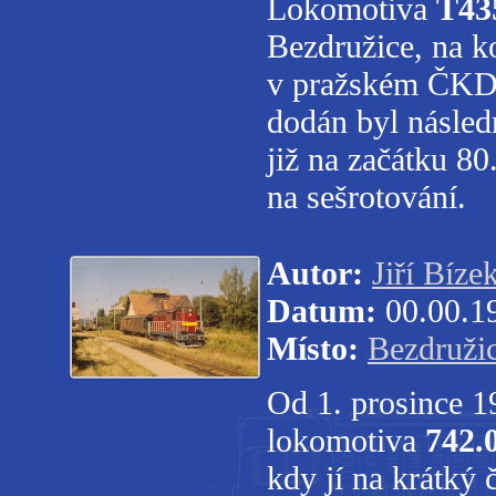
Lokomotiva
T43
Bezdružice, na ko
v pražském ČKD v
dodán byl násled
již na začátku 80
na sešrotování.
Autor:
Jiří Bíze
Datum:
00.00.1
Místo:
Bezdruži
Od 1. prosince 1
lokomotiva
742.
kdy jí na krátký 