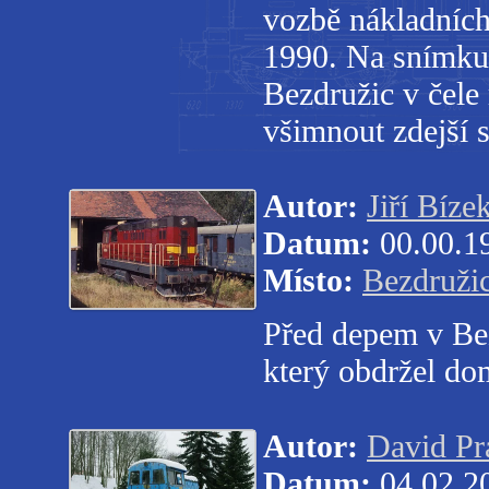
vozbě nákladních 
1990. Na snímku
Bezdružic v čele
všimnout zdejší s
Autor:
Jiří Bíze
Datum:
00.00.1
Místo:
Bezdruži
Před depem v Bez
který obdržel do
Autor:
David Pr
Datum:
04.02.2