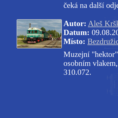
čeká na další od
Autor:
Aleš Krš
Datum:
09.08.2
Místo:
Bezdruži
Muzejní "hektor
osobním vlakem, 
310.072.