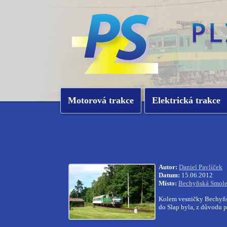
Motorová trakce
Elektrická trakce
Autor:
Daniel Pavlíček
Datum:
15.06.2012
Místo:
Bechyňská Smol
Kolem vesničky Bechyňs
do Slap byla, z důvodu 