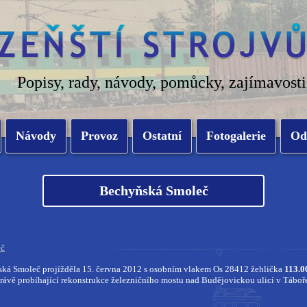
Popisy, rady, návody, pomůcky, zajímavosti
Návody
Provoz
Ostatní
Fotogalerie
Od
Bechyňská Smoleč
eč
ká Smoleč projížděla 15. června 2012 s osobním vlakem Os 28412 žehlička
113.0
právě probíhající rekonstrukce železničního mostu nad Budějovickou ulicí v Tábo