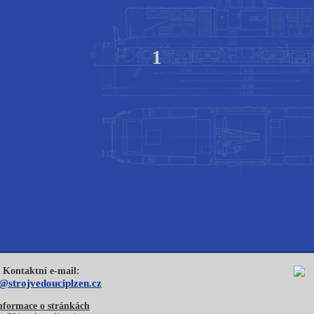
1
Kontaktní e-mail:
o@strojvedouciplzen.cz
nformace o stránkách