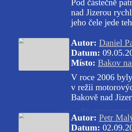
Pod částečně pat
nad Jizerou rychl
jeho čele jede t
Autor:
Daniel P
Datum:
09.05.2
Místo:
Bakov na
V roce 2006 byl
v režii motorový
Bakově nad Jize
Autor:
Petr Mal
Datum:
02.09.2