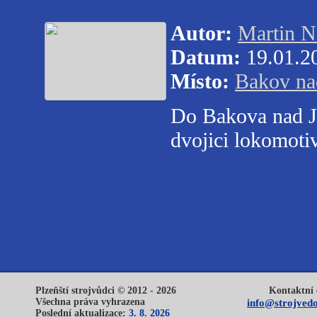
Autor:
Martin N
Datum:
19.01.2
Místo:
Bakov na
Do Bakova nad Ji
dvojici lokomot
Plzeňští strojvůdci © 2012 - 2026
Kontaktní 
Všechna práva vyhrazena
info@strojvedo
Poslední aktualizace:
3. 8. 2026