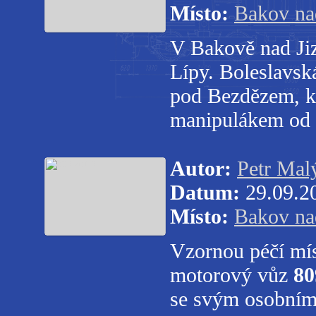
Místo:
Bakov na
V Bakově nad Jiz
Lípy. Boleslavs
pod Bezdězem, kd
manipulákem od 
Autor:
Petr Mal
Datum:
29.09.2
Místo:
Bakov na
Vzornou péčí mís
motorový vůz
80
se svým osobním