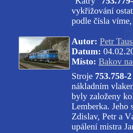
"Katry"
753.779
vykřižování osta
podle čísla víme,
Autor:
Petr Taus
Datum:
04.02.2
Místo:
Bakov na
Stroje
753.758-2
nákladním vlakem
byly založeny k
Lemberka. Jeho s
Zdislav, Petr a V
upálení mistra J