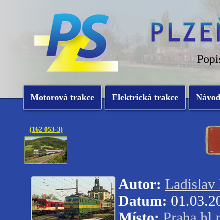
Popi
Motorová trakce
Elektrická trakce
Návo
(162 053-3)
Autor:
Ladislav
Datum:
01.03.2
Místo:
Praha hl.