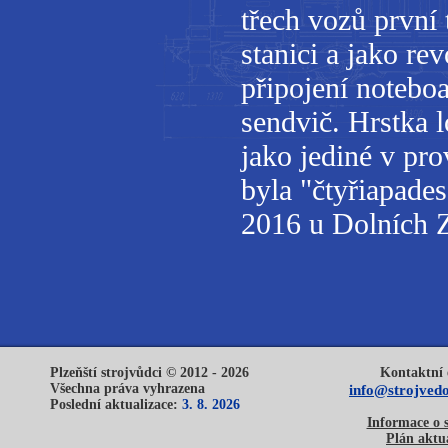
třech vozů první 
stanici a jako re
připojení noteboa
sendvič. Hrstka 
jako jediné v pr
byla "čtyřiapade
2016 u Dolních Z
Plzeňští strojvůdci © 2012 - 2026
Kontaktní 
Všechna práva vyhrazena
info@strojvedo
Poslední aktualizace:
3. 8. 2026
Informace o 
Plán aktua