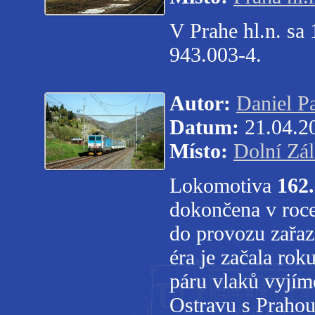
V Prahe hl.n. sa 
943.003-4.
Autor:
Daniel P
Datum:
21.04.2
Místo:
Dolní Zál
Lokomotiva
162
dokončena v roce
do provozu zařaz
éra je začala ro
páru vlaků vyjím
Ostravu s Prahou 