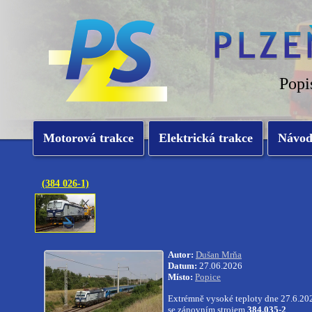
Popi
Motorová trakce
Elektrická trakce
Návo
(384 026-1)
Autor:
Dušan Mrňa
Datum:
27.06.2026
Místo:
Popice
Extrémně vysoké teploty dne 27.6.202
se zánovním strojem
384.035-2
.