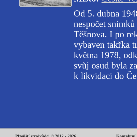
Od 5. dubna 194
nespočet snímků 
Těšnova. I po rek
vybaven takřka t
května 1978, odk
svůj osud byla z
k likvidaci do Če
Plzeňští strojvůdci © 2012 - 2026
Kontaktní 