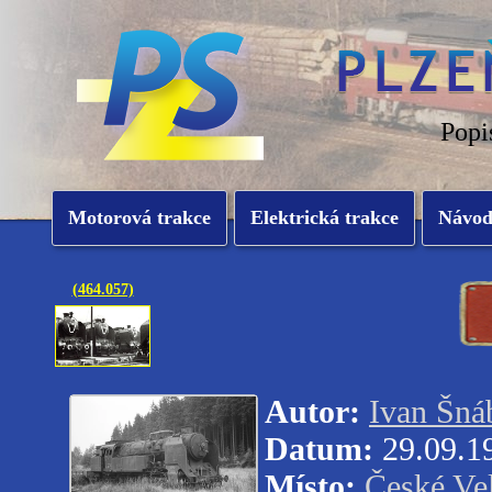
Popi
Motorová trakce
Elektrická trakce
Návo
(464.057)
Autor:
Ivan Šná
Datum:
29.09.1
Místo:
České Ve