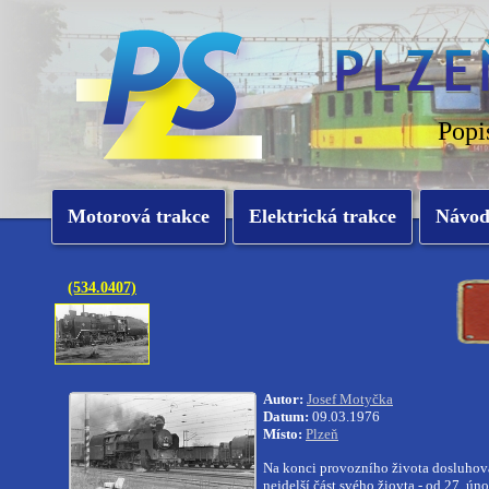
Popi
Motorová trakce
Elektrická trakce
Návo
(534.0407)
Autor:
Josef Motyčka
Datum:
09.03.1976
Místo:
Plzeň
Na konci provozního života dosluho
nejdelší část svého žiovta - od 27. ún