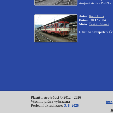
strojové stanice Polička.
Autor:
Karel Furiš
Datum:
30.12.2004
Místo:
Česká Třebová
U třetího nástupiště v 
Plzeňští strojvůdci © 2012 - 2026
Všechna práva vyhrazena
inf
Poslední aktualizace:
3. 8. 2026
I