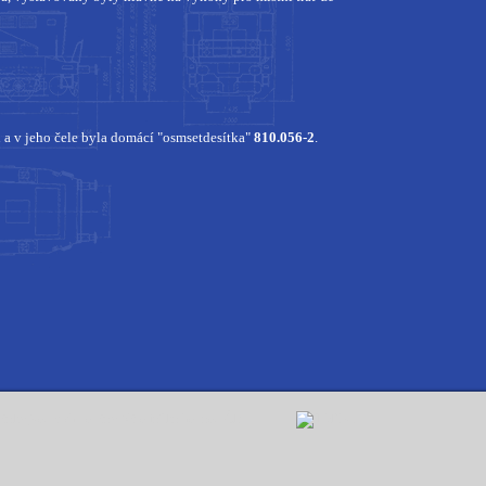
a v jeho čele byla domácí "osmsetdesítka"
810.056-2
.