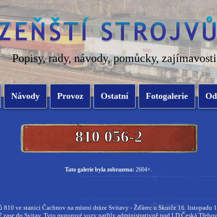
Popisy, rady, návody, pomůcky, zajímavosti
Návody
Provoz
Ostatní
Fotogalerie
Od
810 056-2
Tato galerie byla zobrazena:
2604×.
 810 ve stanici Čachnov na místní dráze Svitavy - Žďárec u Skutče 16. listopadu
7 zase do Svitav. Tyto motorové vozy patřily administrativně pod LD Česká Třebov