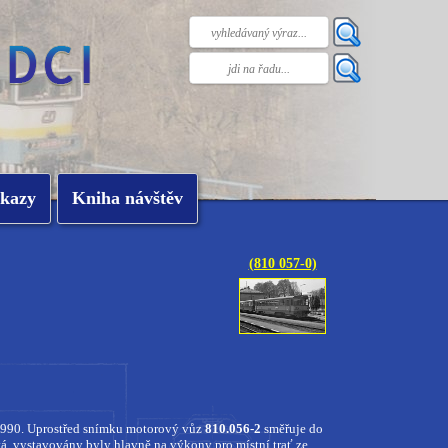
kazy
Kniha návštěv
(810 057-0)
 1990. Uprostřed snímku motorový vůz
810.056-2
směřuje do
á, vystavovány byly hlavně na výkony pro místní trať ze