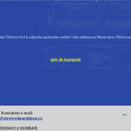
České Třebové byl k odjezdu nachystán osobní vlak směrem na Moravskou Třebovou 
zpět do kategorie
Kontaktní e-mail:
o@strojvedouciplzen.cz
nformace o stránkách