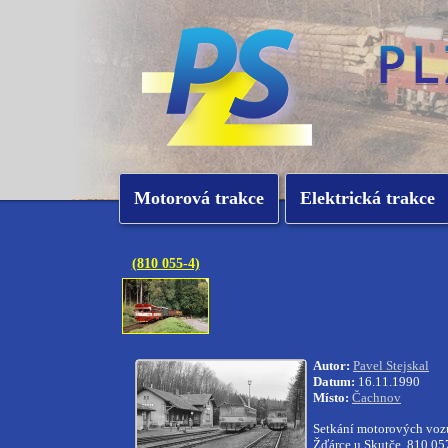
Motorová trakce
Elektrická trakce
(810 055-4)
Autor:
Pavel Stejskal
Datum:
16.11.1990
Místo:
Čachnov
Setkání motorových vozů
Žďárce u Skutče, 810.05