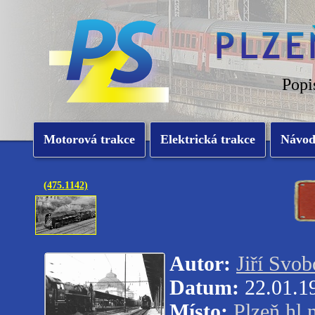
Popi
Motorová trakce
Elektrická trakce
Návo
(475.1142)
Autor:
Jiří Svob
Datum:
22.01.1
Místo:
Plzeň hl.