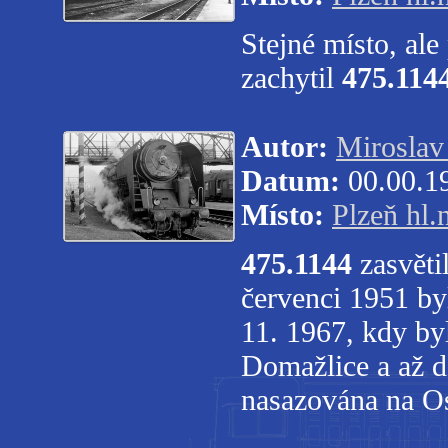
Stejné místo, al
zachytil
475.114
Autor:
Miroslav 
Datum:
00.00.1
Místo:
Plzeň hl.
475.1144
zasvěti
červenci 1951 by
11. 1967, kdy by
Domažlice a až d
nasazována na Os