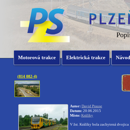
Popi
Motorová trakce
Elektrická trakce
Návo
(814 082-4)
Autor:
David Prause
Datum:
20.06.2015
Místo:
Králíky
V žst. Králíky bola zachytená dvojic