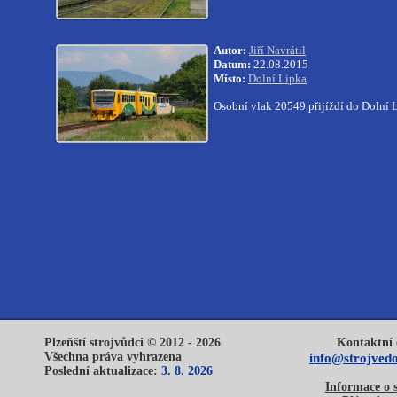
Autor:
Jiří Navrátil
Datum:
22.08.2015
Místo:
Dolní Lipka
Osobní vlak 20549 přijíždí do Dolní 
Plzeňští strojvůdci © 2012 - 2026
Kontaktní 
Všechna práva vyhrazena
info@strojvedo
Poslední aktualizace:
3. 8. 2026
Informace o 