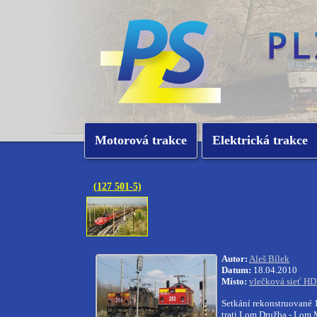
Motorová trakce
Elektrická trakce
(127 501-5)
Autor:
Aleš Bílek
Datum:
18.04.2010
Místo:
vlečková sieť H
Setkání rekonstruované
trati Lom Družba - Lom 