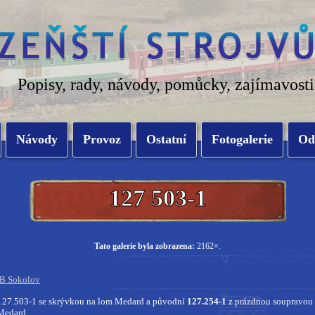
Popisy, rady, návody, pomůcky, zajímavosti
Návody
Provoz
Ostatní
Fotogalerie
Od
127 503-1
Tato galerie byla zobrazena:
2162×.
DB Sokolov
 127.503-1 se skrývkou na lom Medard a původní
127.254-1
z prázdnou soupravou 
Medard.