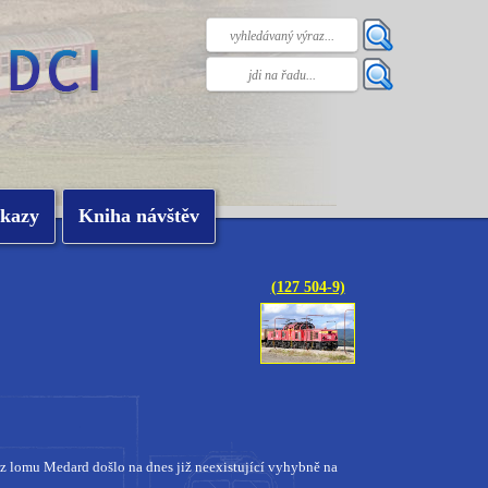
kazy
Kniha návštěv
(127 504-9)
z lomu Medard došlo na dnes již neexistující vyhybně na