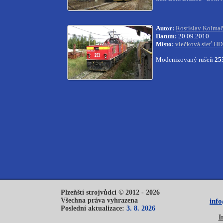
Autor:
Rostislav Kolma
Datum:
20.09.2010
Místo:
vlečková sieť H
Modenizovaný rušeň
25
Plzeňští strojvůdci © 2012 - 2026
Všechna práva vyhrazena
inf
Poslední aktualizace:
3. 8. 2026
I