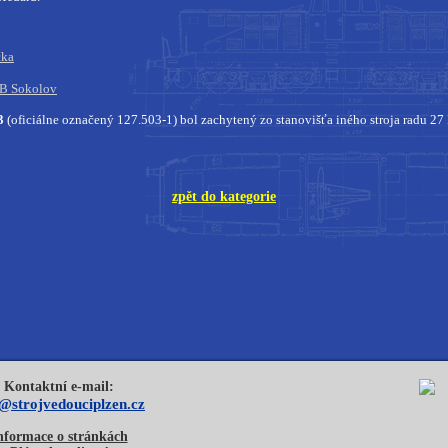
čka
DB Sokolov
3
(oficiálne označený 127.503-1) bol zachytený zo stanovišťa iného stroja radu 2
zpět do kategorie
Kontaktní e-mail:
o@strojvedouciplzen.cz
nformace o stránkách