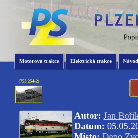
Popi
Motorová trakce
Elektrická trakce
Návo
(753 254-2)
Autor:
Jan Boří
Datum:
05.05.2
Místo:
Depo Zvo