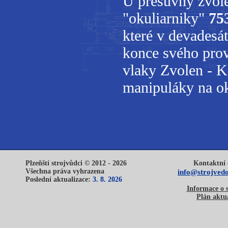
U přesuvny zvole
"okuliarniky"
75
které v devadesát
konce svého prov
vlaky Zvolen - K
manipuláky na ok
Plzeňští strojvůdci © 2012 - 2026
Kontaktní 
Všechna práva vyhrazena
info@strojvedo
Poslední aktualizace:
3. 8. 2026
Informace o 
Plán aktua