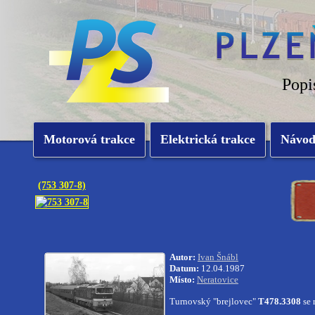
Popi
Motorová trakce
Elektrická trakce
Návo
(753 307-8)
Autor:
Ivan Šnábl
Datum:
12.04.1987
Místo:
Neratovice
Turnovský "brejlovec"
T478.3308
se 