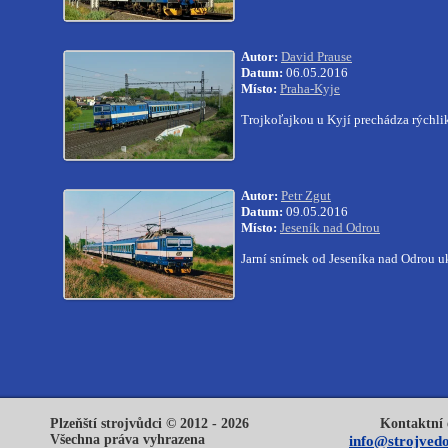
Autor:
David Prause
Datum:
06.05.2016
Místo:
Praha-Kyje
Trojkoľajkou u Kyjí prechádza rýchl
Autor:
Petr Zgut
Datum:
09.05.2016
Místo:
Jeseník nad Odrou
Jarní snímek od Jeseníka nad Odrou u
Plzeňští strojvůdci © 2012 - 2026
Kontaktní 
Všechna práva vyhrazena
info@strojvedo