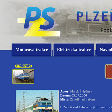
Popi
Motorová trakce
Elektrická trakce
Návo
(362 057-2)
Autor:
Marek Štěpánek
Datum:
05.07.2006
Místo:
Záboří nad Labem
U Záboří nad Labem projíždí vnitrostá