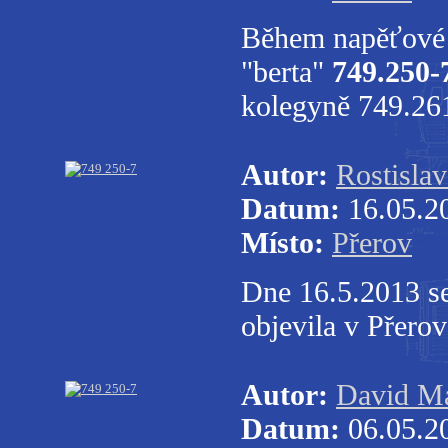
Během napěťové 
"berta"
749.250-
kolegyně 749.26
Autor:
Rostisla
Datum:
16.05.2
Místo:
Přerov
Dne 16.5.2013 s
objevila v Přero
Autor:
David Ma
Datum:
06.05.2