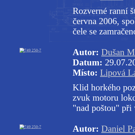
Rozverné ranní š
června 2006, spol
čele se zamrače
Autor:
Dušan M
Datum:
29.07.2
Místo:
Lipová L
Klid horkého poz
zvuk motoru lo
"nad poštou" při
Autor:
Daniel P