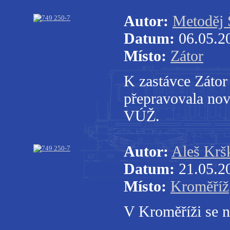
Autor:
Metoděj 
Datum:
06.05.2
Místo:
Zátor
K zastávce Zátor
přepravovala nov
VÚŽ.
Autor:
Aleš Krš
Datum:
21.05.2
Místo:
Kroměříž
V Kroměříži se n