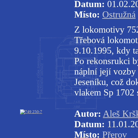
Datum:
01.02.2
Místo:
Ostružná
Z lokomotivy 752
Třebová lokomo
9.10.1995, kdy t
Po rekonsrukci b
náplní její vozb
Jeseníku, což do
vlakem Sp 1702 s
Autor:
Aleš Krš
Datum:
11.01.2
Místo:
Přerov