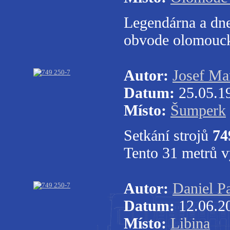
Legendárna a dn
obvode olomoucké
Autor:
Josef Ma
Datum:
25.05.1
Místo:
Šumperk
Setkání strojů
74
Tento 31 metrů vy
Autor:
Daniel P
Datum:
12.06.2
Místo:
Libina