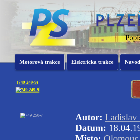
Popi
Motorová trakce
Elektrická trakce
Návo
(749 249-9)
Autor:
Ladislav
Datum:
18.04.1
Místo:
Olomouc 