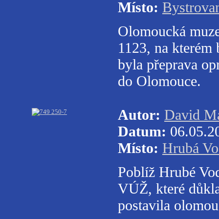
Místo:
Bystrova
Olomoucká muzej
1123, na kterém
byla přeprava op
do Olomouce.
Autor:
David Ma
Datum:
06.05.2
Místo:
Hrubá Vo
Poblíž Hrubé Vod
VÚŽ, které důkl
postavila olomou