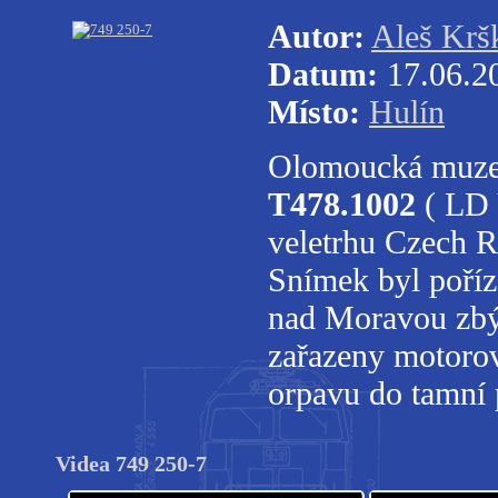
Autor:
Aleš Krš
Datum:
17.06.2
Místo:
Hulín
Olomoucká muzej
T478.1002
( LD 
veletrhu Czech R
Snímek byl poříz
nad Moravou zbýv
zařazeny motorov
orpavu do tamn
Videa 749 250-7