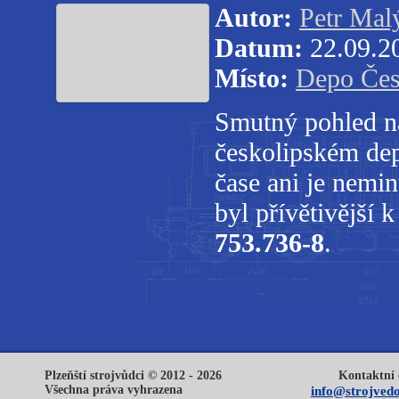
Autor:
Petr Mal
Datum:
22.09.2
Místo:
Depo Čes
Smutný pohled na
českolipském dep
čase ani je nemi
byl přívětivější 
753.736-8
.
Plzeňští strojvůdci © 2012 - 2026
Kontaktní 
Všechna práva vyhrazena
info@strojvedo