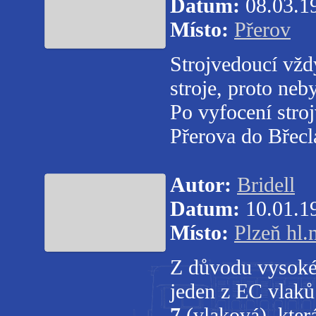
Datum:
08.03.1
Místo:
Přerov
Strojvedoucí vždy
stroje, proto ne
Po vyfocení stro
Přerova do Břecl
Autor:
Bridell
Datum:
10.01.1
Místo:
Plzeň hl.
Z důvodu vysokéh
jeden z EC vlaků
7
(vlaková), kter