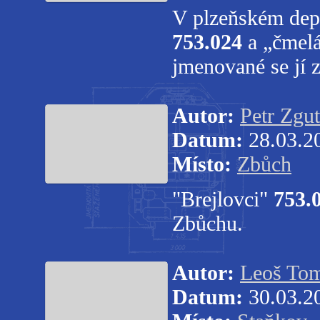
V plzeňském depu
753.024
a „čmelá
jmenované se jí 
Autor:
Petr Zgut
Datum:
28.03.2
Místo:
Zbůch
"Brejlovci"
753.
Zbůchu.
Autor:
Leoš To
Datum:
30.03.2