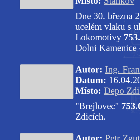
Místo:
Staňkov
Dne 30. března 2
ucelém vlaku s u
Lokomotivy
753
Dolní Kamenice 
Autor:
Ing. Fran
Datum:
16.04.2
Místo:
Depo Zdi
"Brejlovec"
753.
Zdicích.
Autor:
Petr Zgut