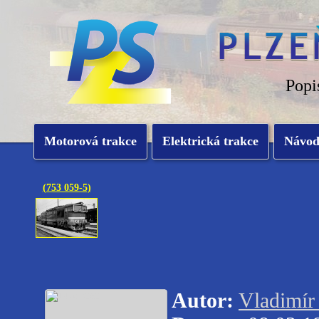
Popi
Motorová trakce
Elektrická trakce
Návo
(753 059-5)
Autor:
Vladimír