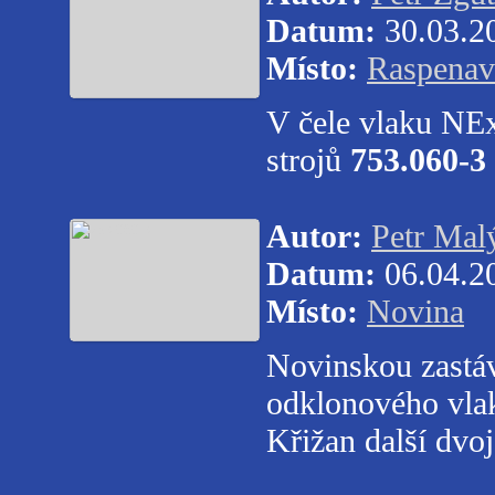
Datum:
30.03.2
Místo:
Raspenav
V čele vlaku NEx
strojů
753.060-3
Autor:
Petr Mal
Datum:
06.04.2
Místo:
Novina
Novinskou zastáv
odklonového vla
Křižan další dvo