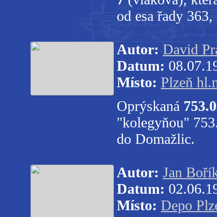
od esa řady 363,
Autor:
David Pr
Datum:
08.07.1
Místo:
Plzeň hl.
Oprýskaná
753.0
"kolegyňou" 753.
do Domažlic.
Autor:
Jan Boří
Datum:
02.06.1
Místo:
Depo Plz