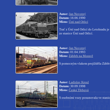
Autor:
Jan Novotný
Datum:
16.06.1990
Místo:
Ústí nad Orlicí
Trať z Ústí nad Orlicí do Letohradu j
ze stanice Ústí nad Orlicí.
Autor:
Jan Novotný
Datum:
01.04.1993
Místo:
Zábřeh na Moravě
S pomocným vlakem projížděla Zábře
Autor:
Ladislav Kroul
Datum:
30.09.1998
Místo:
Česká Třebová
S osobními vozy posunovala ve stanic