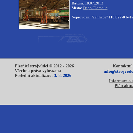
Datum:
19.07.2013
Místo:
Depo Olomouc
Neprovozní "žehličce"
110.027-0
byly
Plzeňští strojvůdci © 2012 - 2026
Kontaktní 
Všechna práva vyhrazena
info@strojvedo
Poslední aktualizace:
3. 8. 2026
Informace o 
Plán aktua