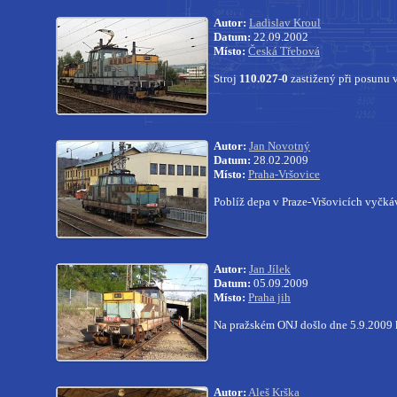
Autor:
Ladislav Kroul
Datum:
22.09.2002
Místo:
Česká Třebová
Stroj
110.027-0
zastižený při posunu 
Autor:
Jan Novotný
Datum:
28.02.2009
Místo:
Praha-Vršovice
Poblíž depa v Praze-Vršovicích vyčká
Autor:
Jan Jílek
Datum:
05.09.2009
Místo:
Praha jih
Na pražském ONJ došlo dne 5.9.2009 
Autor:
Aleš Krška