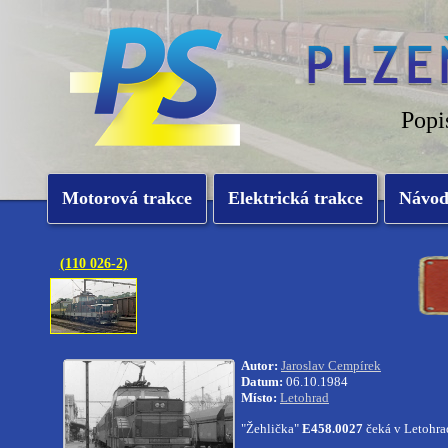
Popi
Motorová trakce
Elektrická trakce
Návo
(110 026-2)
Autor:
Jaroslav Cempírek
Datum:
06.10.1984
Místo:
Letohrad
"Žehlička"
E458.0027
čeká v Letohrad