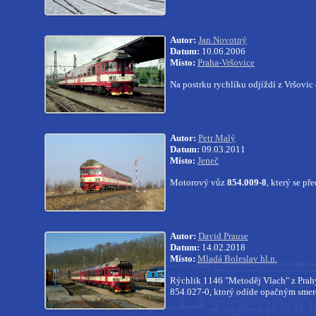
Autor:
Jan Novotný
Datum:
10.06.2006
Místo:
Praha-Vršovice
Na postrku rychlíku odjíždí z Vršovic
Autor:
Petr Malý
Datum:
09.03.2011
Místo:
Jeneč
Motorový vůz
854.009-8
, který se p
Autor:
David Prause
Datum:
14.02.2018
Místo:
Mladá Boleslav hl.n.
Rýchlik 1146 "Metoděj Vlach" z Pra
854.027-0, ktorý odíde opačným smer