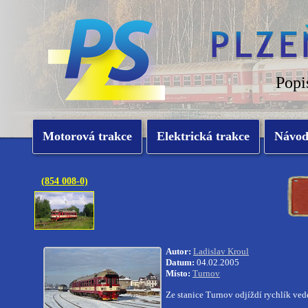
Popi
Motorová trakce
Elektrická trakce
Návo
(854 008-0)
Autor:
Ladislav Kroul
Datum:
04.02.2005
Místo:
Turnov
Ze stanice Turnov odjíždí rychlík 