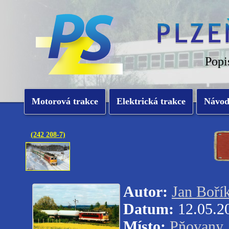
Popi
Motorová trakce
Elektrická trakce
Návo
(242 208-7)
Autor:
Jan Boří
Datum:
12.05.2
Místo:
Pňovany