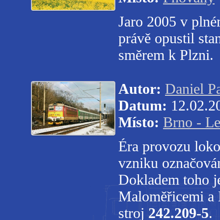
Jaro 2005 v plné
právě opustil sta
směrem k Plzni.
Autor:
Daniel P
Datum:
12.02.2
Místo:
Brno - L
Éra provozu loko
vzniku označován
Dokladem toho je
Maloměřicemi a L
stroj
242.209-5
.