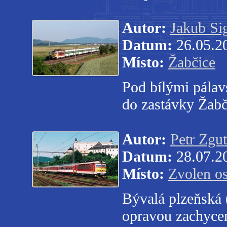
Autor:
Jakub S
Datum:
26.05.2
Místo:
Žabčice
Pod bílými pálav
do zastávky Žab
Autor:
Petr Zgut
Datum:
28.07.2
Místo:
Zvolen os
Bývalá plzeňská
opravou zachyce