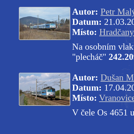
Autor:
Petr Mal
Datum:
21.03.2
Místo:
Hradčany
Na osobním vlak
"plecháč"
242.20
Autor:
Dušan M
Datum:
17.04.2
Místo:
Vranovic
V čele Os 4651 