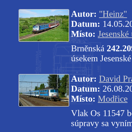
Autor:
"Heinz"
Datum:
14.05.2
Místo:
Jesenské 
Brněnská
242.20
úsekem Jesenské 
Autor:
David Pr
Datum:
26.08.2
Místo:
Modřice
Vlak Os 11547 bo
súpravy sa vyní