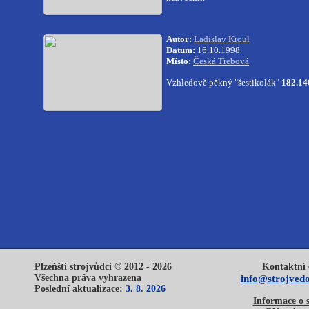
Autor:
Ladislav Kroul
Datum:
16.10.1998
Místo:
Česká Třebová
Vzhledově pěkný "šestikolák"
182.14
Plzeňští strojvůdci © 2012 - 2026
Kontaktní 
Všechna práva vyhrazena
info@strojvedo
Poslední aktualizace:
3. 8. 2026
Informace o 