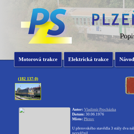
Popi
Motorová trakce
Elektrická trakce
Návo
(182 137-0)
Autor:
Vladimír Procházka
Datum:
30.06.1976
Místo:
Přerov
U přerovského stavědla 3 stály dva nák
nezvěčnil.