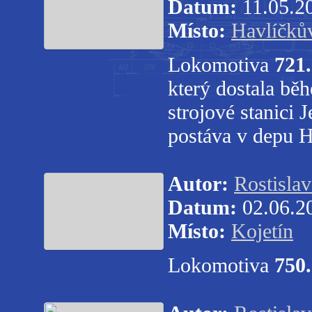
Datum:
11.05.2
Místo:
Havlíčků
Lokomotiva
721
který dostala bě
strojové stanici 
postáva v depu H
Autor:
Rostisla
Datum:
02.06.2
Místo:
Kojetín
Lokomotiva
750