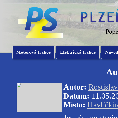
Popi
Motorová trakce
Elektrická trakce
Návo
Au
Autor:
Rostisla
Datum:
11.05.2
Místo:
Havlíčků
Jedným zo strojov