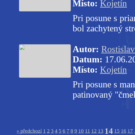
Místo:
Kojetín
Pri posune s pri
bol zachytený st
Autor:
Rostisla
Datum:
17.06.2
Místo:
Kojetín
Pri posune s man
patinovaný "čme
14
« předchozí
1
2
3
4
5
6
7
8
9
10
11
12
13
15
16
17