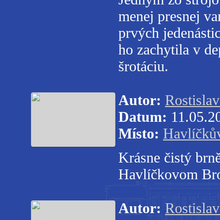
menej presnej va
prvých jedenástic
ho zachytila v d
šrotáciu.
Autor:
Rostisla
Datum:
11.05.2
Místo:
Havlíčků
Krásne čistý brn
Havlíčkovom Br
Autor:
Rostisla