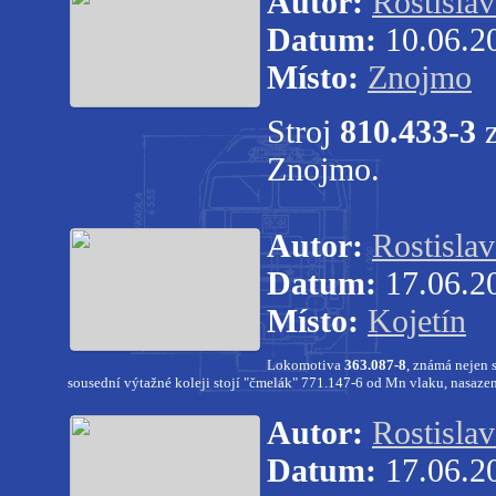
Autor:
Rostisla
Datum:
10.06.2
Místo:
Znojmo
Stroj
810.433-3
Znojmo.
Autor:
Rostisla
Datum:
17.06.2
Místo:
Kojetín
Lokomotiva
363.087-8
, známá nejen 
sousední výtažné koleji stojí "čmelák" 771.147-6 od Mn vlaku, nasaze
Autor:
Rostisla
Datum:
17.06.2