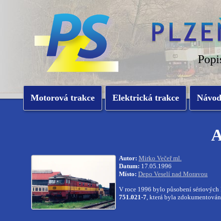
Popi
Motorová trakce
Elektrická trakce
Návo
A
Autor:
Mirko Večeř ml.
Datum:
17.05.1996
Místo:
Depo Veselí nad Moravou
V roce 1996 bylo působení sériových l
751.021-7
, která byla zdokumentová