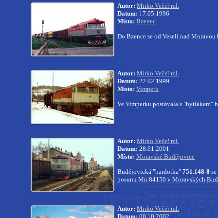
Autor:
Mirko Večeř ml.
Datum:
17.05.1996
Místo:
Bzenec
Do Bzence se od Veselí nad Moravou bl
Autor:
Mirko Večeř ml.
Datum:
22.02.1999
Místo:
Vimperk
Ve Vimperku postávala s "hytlákem" 
Autor:
Mirko Večeř ml.
Datum:
28.01.2001
Místo:
Moravské Budějovice
Budějovická "bardotka"
751.148-8
se
posunu Mn 84150 v Moravských Budě
Autor:
Mirko Večeř ml.
Datum:
00.10.2002