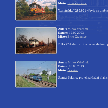
Místo:
Brno-Židenice
"Laminátka"
230.061-4
byla na brněns
Autor:
Mirko Večeř ml.
Datum:
12.02.2003
Místo:
Brno-Židenice
750.277-6
duní v Brně na nákladním p
Autor:
Mirko Večeř ml.
Datum:
00.08.2013
Místo:
Šakvice
Stanicí Šakvice projel nákladní vlak 