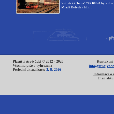
Vršovická "berta"
749.006-3
byla dne 
Mladá Boleslav hl.n. .
« př
Plzeňští strojvůdci © 2012 - 2026
Kontaktní 
Všechna práva vyhrazena
info@strojvedo
Poslední aktualizace:
3. 8. 2026
Informace o 
Plán aktua