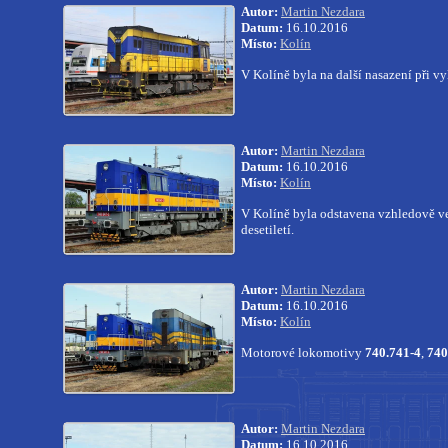
Autor:
Martin Nezdara
Datum:
16.10.2016
Místo:
Kolín
V Kolíně byla na další nasazení při 
Autor:
Martin Nezdara
Datum:
16.10.2016
Místo:
Kolín
V Kolíně byla odstavena vzhledově 
desetiletí.
Autor:
Martin Nezdara
Datum:
16.10.2016
Místo:
Kolín
Motorové lokomotivy
740.741-4
,
740
Autor:
Martin Nezdara
Datum:
16.10.2016