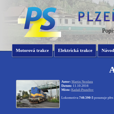
Popi
Motorová trakce
Elektrická trakce
Návo
A
Autor:
Martin Nezdara
Datum:
11.10.2016
Místo:
Kadaň-Prunéřov
Lokomotiva
740.590-5
posunuje přes 