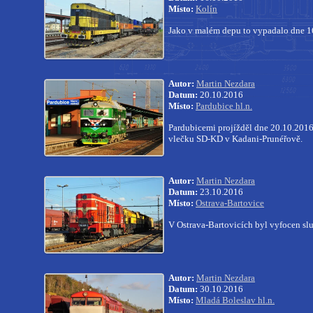
Místo:
Kolín
Jako v malém depu to vypadalo dne 16
Autor:
Martin Nezdara
Datum:
20.10.2016
Místo:
Pardubice hl.n.
Pardubicemi projížděl dne 20.10.2016
vlečku SD-KD v Kadani-Prunéřově.
Autor:
Martin Nezdara
Datum:
23.10.2016
Místo:
Ostrava-Bartovice
V Ostrava-Bartovicích byl vyfocen s
Autor:
Martin Nezdara
Datum:
30.10.2016
Místo:
Mladá Boleslav hl.n.