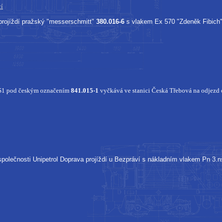
cí
projíždí pražský "messerschmitt"
380.016-6
s vlakem Ex 570 "Zdeněk Fibich",
RS1 pod českým označením
841.015-1
vyčkává ve stanici Česká Třebová na odjezd
polečnosti Unipetrol Doprava projíždí u Bezpráví s nákladním vlakem Pn 3.n