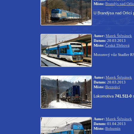
Místo:
Brandýs nad Orli
U Brandýsa nad Orlicí 
Autor:
Marek Štěpánek
Datum:
20.03.2013
Místo:
Česká Třebová
Motorový vůz Stadler 
Autor:
Marek Štěpánek
Datum:
20.03.2013
Místo:
Bezpráví
Lokomotiva
741.511-0
s
Autor:
Marek Štěpánek
Datum:
01.04.2013
Místo:
Bohumín