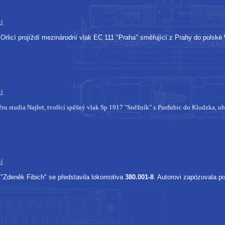
cí
Orlicí projíždí mezinárodní vlak EC 111 "Praha" směřující z Prahy do polské
cí
ru studia Najbrt, tvořící spěšný vlak Sp 1917 "Sněžník" z Pardubic do Klodzka, u
cí
"Zdeněk Fibich" se představila lokomotiva
380.001-8
. Autorovi zapózovala po