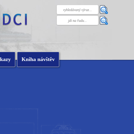
kazy
Kniha návštěv