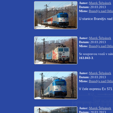
Autor:
Marek Štěpánek
Datum:
20.03.2013
Místo:
Brandýs nad Orli
U stanice Brandýs nad 
Autor:
Marek Štěpánek
Datum:
20.03.2013
Místo:
Brandýs nad Orli
Se soupravou vozů v nátě
163.043-3
.
Autor:
Marek Štěpánek
Datum:
20.03.2013
Místo:
Brandýs nad Orli
V čele expresu Ex 571 
Autor:
Marek Štěpánek
Datum:
20.03.2013