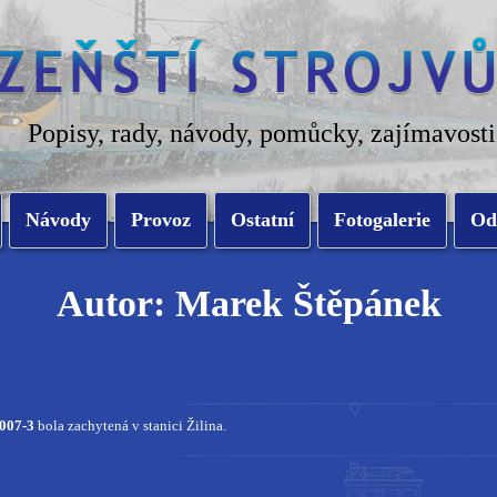
Popisy, rady, návody, pomůcky, zajímavosti
Návody
Provoz
Ostatní
Fotogalerie
Od
Autor: Marek Štěpánek
007-3
bola zachytená v stanici Žilina.