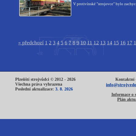
V protivínské "strojovce" bylo zach
« předchozí
1
2
3
4
5
6
7
8
9
10
11
12
13
14
15
16
17
Plzeňští strojvůdci © 2012 - 2026
Kontaktní 
Všechna práva vyhrazena
info@strojvedo
Poslední aktualizace:
3. 8. 2026
Informace o 
Plán aktua