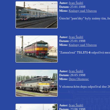
Autor:
Ivan Šnábl
Datum:
25.01.1998
Místo:
Kralupy nad Vltavou
Ústecké "panťáky" byly známy tím, že 
Autor:
Ivan Šnábl
Datum:
25.01.1998
Místo:
Kralupy nad Vltavou
"Zamračená"
751.371-6
odpočívá mezi
Autor:
Ivan Šnábl
Datum:
26.05.1998
Místo:
Depo Olomouc
V olomouckém depu odpočíval dne 26
Autor:
Ivan Šnábl
Datum:
23.06.1998