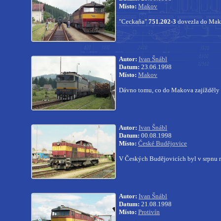
Místo:
Makov
"Ceckaňa"
751.202-3
dovezla do Makov
Autor:
Ivan Šnábl
Datum:
23.06.1998
Místo:
Makov
Dávno tomu, co do Makova zajížděly k
Autor:
Ivan Šnábl
Datum:
00.08.1998
Místo:
České Budějovice
V Českých Budějovicích byl v srpnu 
Autor:
Ivan Šnábl
Datum:
21.08.1998
Místo:
Protivín