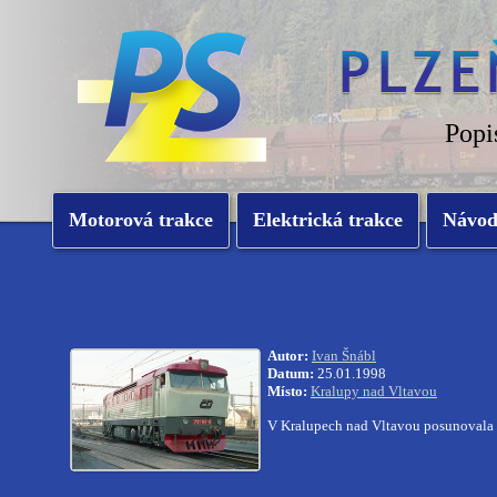
Popi
Motorová trakce
Elektrická trakce
Návo
Autor:
Ivan Šnábl
Datum:
25.01.1998
Místo:
Kralupy nad Vltavou
V Kralupech nad Vltavou posunovala