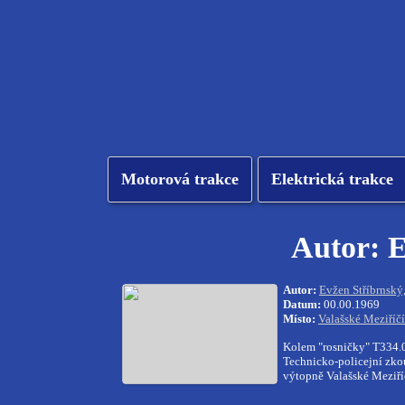
Motorová trakce
Elektrická trakce
Autor: E
Autor:
Evžen Stříbrnský
Datum:
00.00.1969
Místo:
Valašské Meziříčí
Kolem "rosničky" T334.0
Technicko-policejní zko
výtopně Valašské Meziří