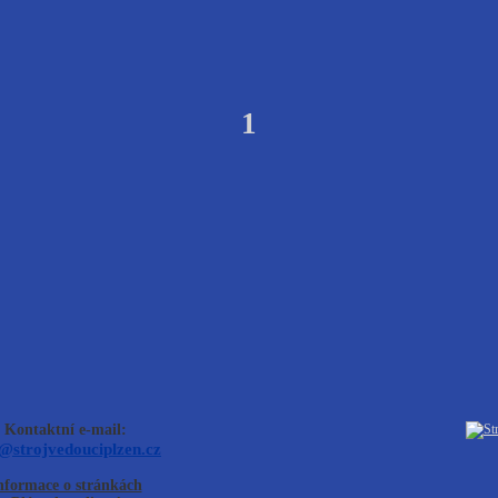
1
Kontaktní e-mail:
o@strojvedouciplzen.cz
nformace o stránkách