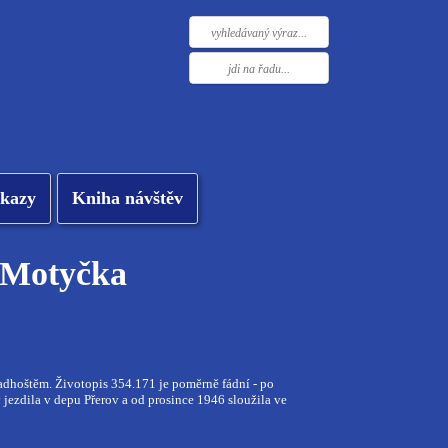
kazy
Kniha návštěv
f Motyčka
hoštěm. Životopis 354.171 je poměrně fádní - po
ezdila v depu Přerov a od prosince 1946 sloužila ve