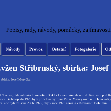
Popisy, rady, návody, pomůcky, zajímavosti
Návody
Provoz
Ostatní
Fotogalerie
Od
vžen Stříbrnský, sbírka: Jose
, sbírka: Josef Motyčka
39 se rozjíždí valašská lokomotiva
354.171
s osobním vlakem do Rožnova pod Rad
ušce 14. listopadu 1925 byla přidělena výtopně Praha-Masarykovo n. Během války j
čí. Zde byla zrušena 23. 6. 1972, aby v roce 1973 zanikla v Kovošrotu Bohumín.