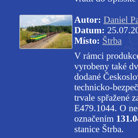
Autor:
Daniel P
Datum:
25.07.2
Místo:
Štrba
V rámci produkce
vyrobeny také dv
dodané Českoslo
technicko-bezpeč
trvale spřažené 
E479.1044. O nec
označením
131.0
stanice Štrba.