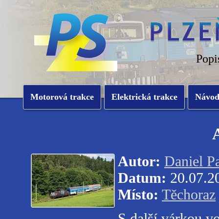
Popi
Motorová trakce
Elektrická trakce
Návo
Autor:
Daniel P
Datum:
20.07.2
Místo:
Těchoraz
S další várkou v