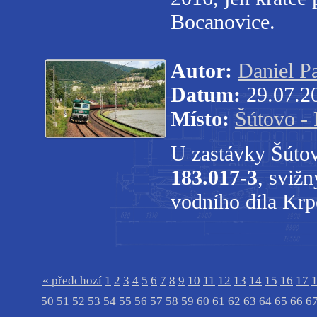
Bocanovice.
Autor:
Daniel P
Datum:
29.07.2
Místo:
Šútovo -
U zastávky Šútov
183.017-3
, sviž
vodního díla Krp
« předchozí
1
2
3
4
5
6
7
8
9
10
11
12
13
14
15
16
17
50
51
52
53
54
55
56
57
58
59
60
61
62
63
64
65
66
6