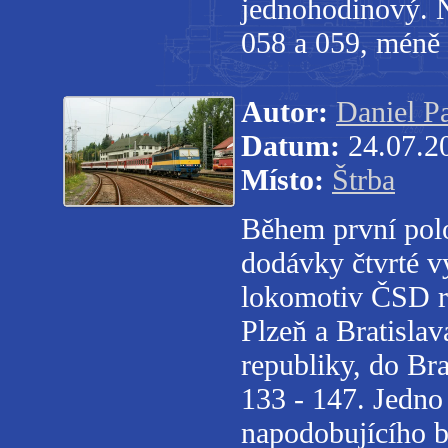
jednohodinový. Ne
058 a 059, méně č
Autor:
Daniel P
Datum:
24.07.2
Místo:
Štrba
Během první pol
dodávky čtvrté v
lokomotiv ČSD ro
Plzeň a Bratisla
republiky, do Bra
133 - 147. Jedno 
napodobujícího b