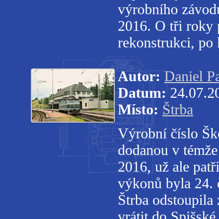
výrobního závodu
2016. O tři roky p
rekonstrukci, po
Autor:
Daniel P
Datum:
24.07.2
Místo:
Štrba
Výrobní číslo Šk
dodanou v témže 
2016, už ale pat
výkonů byla 24. 
Štrba odstoupila 
vrátit do Spišsk