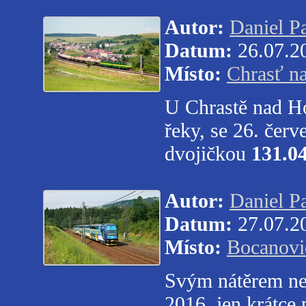
Autor:
Daniel P
Datum:
26.07.2
Místo:
Chrasť n
U Chrastě nad Ho
řeky, se 26. čer
dvojičkou
131.0
Autor:
Daniel P
Datum:
27.07.2
Místo:
Bocanovi
Svým nátěrem ne
2016, jen krátce 