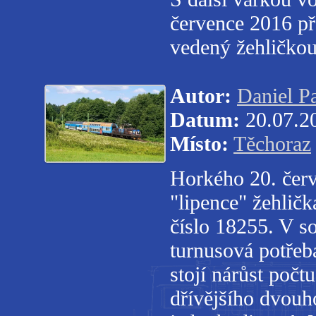
července 2016 př
vedený žehličko
Autor:
Daniel P
Datum:
20.07.2
Místo:
Těchoraz
Horkého 20. červ
"lipence" žehlič
číslo 18255. V s
turnusová potřeba
stojí nárůst poč
dřívějšího dvouh