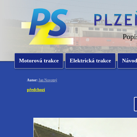
Popi
Motorová trakce
Elektrická trakce
Návo
Autor:
Jan Novotný
předchozí