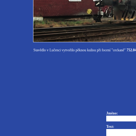
Stavědlo v Lučenci vytvořilo pěknou kulisu při focení "ceckaně"
752.0
Jméno:
Text: