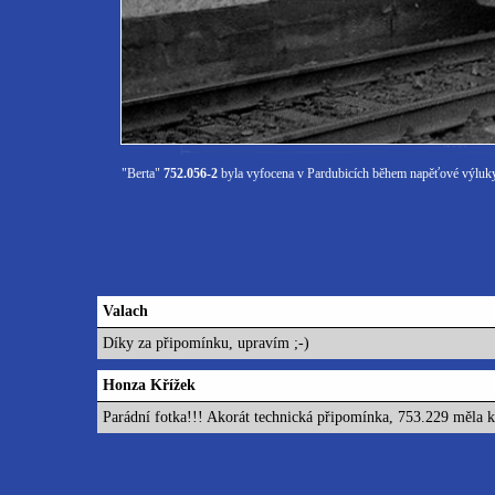
"Berta"
752.056-2
byla vyfocena v Pardubicích během napěťové výluky. 
Valach
Díky za připomínku, upravím ;-)
Honza Křížek
Parádní fotka!!! Akorát technická připomínka, 753.229 měla kon