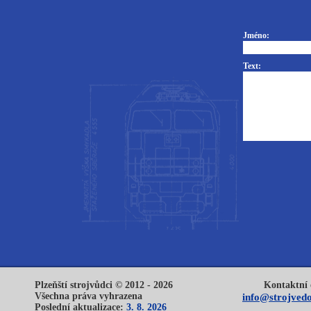
Jméno:
Text:
Plzeňští strojvůdci © 2012 - 2026
Kontaktní 
Všechna práva vyhrazena
info@strojvedo
Poslední aktualizace:
3. 8. 2026