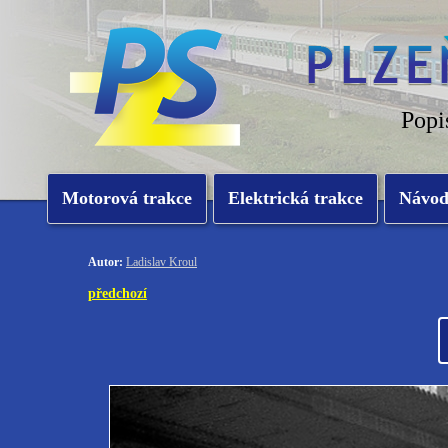
Popi
Motorová trakce
Elektrická trakce
Návo
Autor:
Ladislav Kroul
předchozí