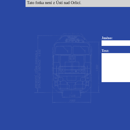
Tato fotka není z Ústí nad Orlicí.
Jméno:
Text: