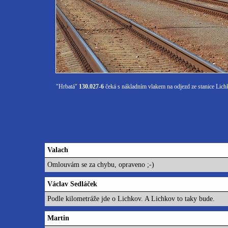
"Hrbatá"
130.027-6
čeká s nákladním vlakem na odjezd ze stanice Lich
Valach
Omlouvám se za chybu, opraveno ;-)
Václav Sedláček
Podle kilometráže jde o Lichkov. A Lichkov to taky bude.
Martin