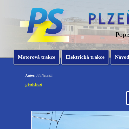
Popi
Motorová trakce
Elektrická trakce
Návo
Autor:
Jiří Navrátil
předchozí