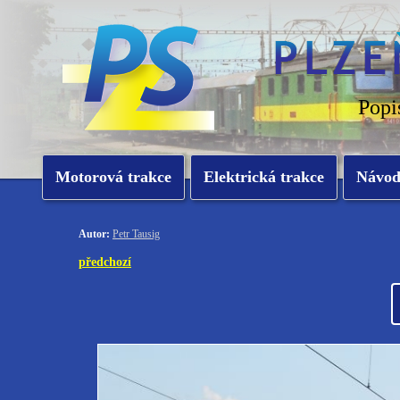
Popi
Motorová trakce
Elektrická trakce
Návo
Autor:
Petr Tausig
předchozí