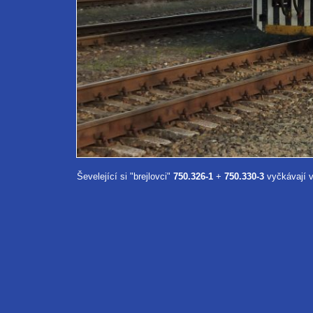
Ševelející si "brejlovci"
750.326-1
+
750.330-3
vyčkávají v