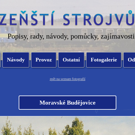
Popisy, rady, návody, pomůcky, zajímavosti
Návody
Provoz
Ostatní
Fotogalerie
Od
zpět na seznam fotografií
Moravské Budějovice