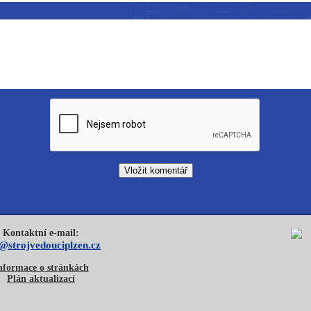
Kontaktní e-mail:
o@strojvedouciplzen.cz
nformace o stránkách
Plán aktualizací