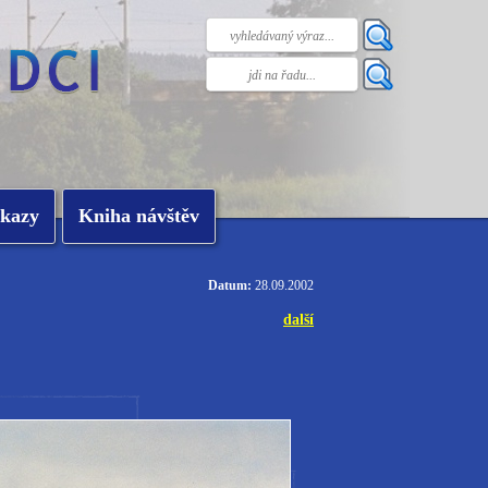
kazy
Kniha návštěv
Datum:
28.09.2002
další