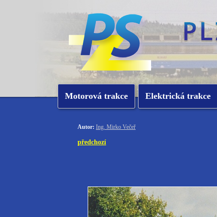
Motorová trakce
Elektrická trakce
Autor:
Ing. Mirko Večeř
předchozí