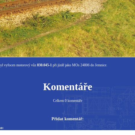
 byl vyfocen motorový vůz
830.045-1
při jízdě jako MOs 24806 do Jemnice.
Komentáře
Celkem 0 komentáře
Přidat komentář:
o: