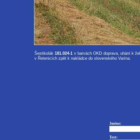
Šestikolák
181.024-1
v barvách OKD doprava, uhání k žele
v Řetenicích zpět k nakládce do slovenského Varína.
Jméno:
Text: